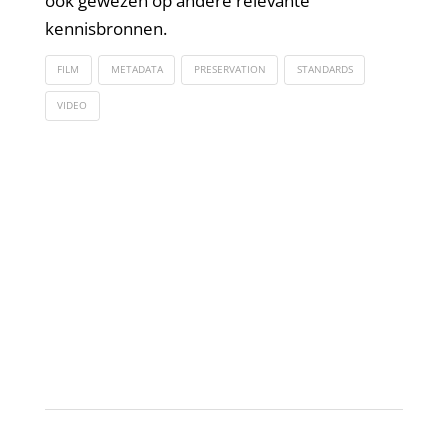
ook gewezen op andere relevante
kennisbronnen.
FILM
METADATA
PRESERVATION
STANDARDS
VIDEO