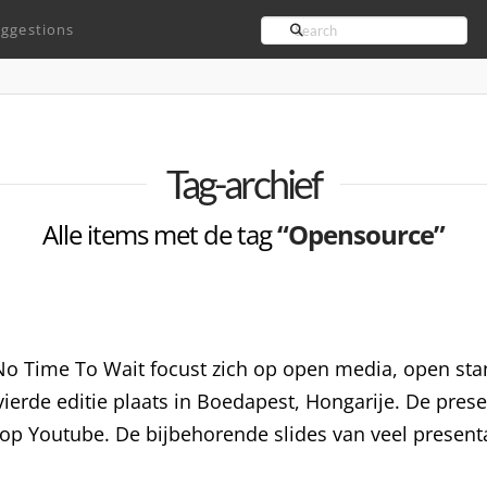
Search
ggestions
Tag-archief
Alle items met de tag
“Opensource”
 No Time To Wait focust zich op open media, open sta
vierde editie plaats in Boedapest, Hongarije. De pre
n op Youtube. De bijbehorende slides van veel presentat