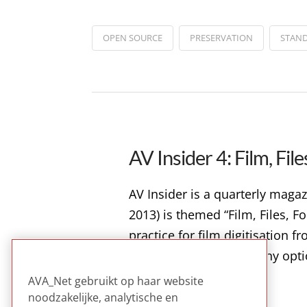
OPEN SOURCE
PRESERVATION
STAN
AV Insider 4: Film, Fil
AV Insider is a quarterly maga
2013) is themed “Film, Files, 
practice for film digitisation 
have both looked at many opt
AVA_Net gebruikt op haar website
Read more
noodzakelijke, analytische en