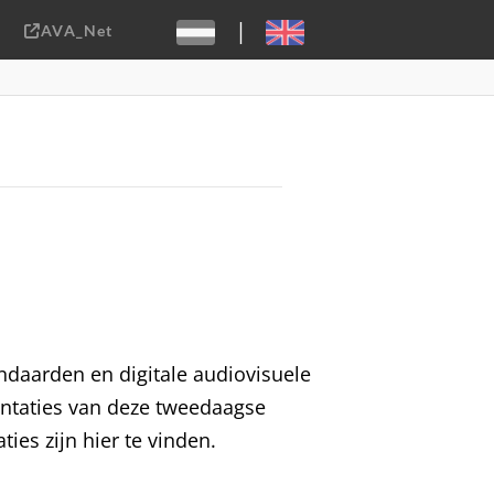
|
AVA_Net
Sebastiaan ter Burg, CC-BY-2.0
ndaarden en digitale audiovisuele
sentaties van deze tweedaagse
ies zijn hier te vinden.