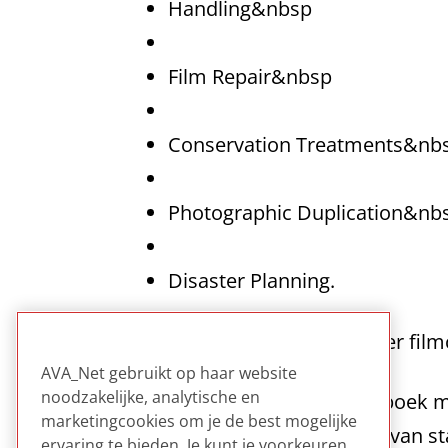
Handling&nbsp
Film Repair&nbsp
Conservation Treatments&nb
Photographic Duplication&nb
Disaster Planning.
Een compleet handboek over filmco
AVA_Net gebruikt op haar website
noodzakelijke, analytische en
Een uitgebreid online-handboek met
marketingcookies om je de best mogelijke
gewijd aan het rapporteren van sta
ervaring te bieden. Je kunt je voorkeuren