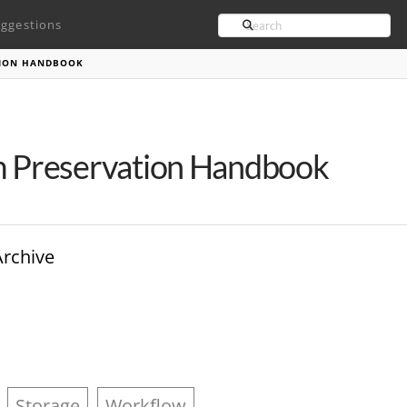
Search
ggestions
TION HANDBOOK
m Preservation Handbook
Archive
Storage
Workflow