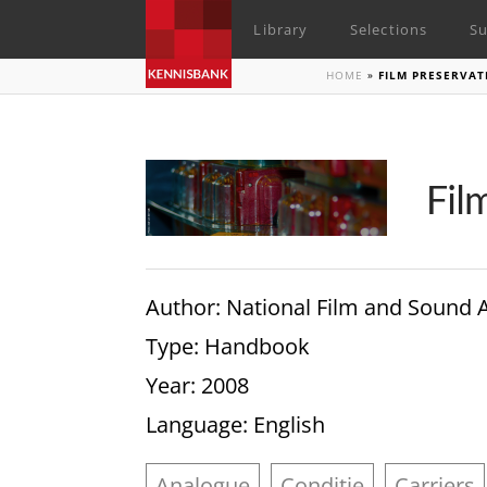
Library
Selections
Su
HOME
»
FILM PRESERVA
Fil
Author
: National Film and Sound 
Type
: Handbook
Year
: 2008
Language
: English
Analogue
Conditie
Carriers