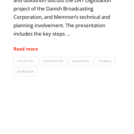
and Golodnoff discuss the DAT Digitisation
project of the Danish Broadcasting
Corporation, and Memnon’s technical and
planning involvement. The presentation
includes the key steps …
Read more
COLLECTIES
DIGITIZATION
MIGRATION
STORAGE
WORKFLOW