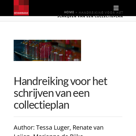
Naviga
HOME
»
HANDREIKING VOOR HET
SCHRIJVEN VAN EEN COLLECTIEPLAN
Handreiking voor het
schrijven van een
collectieplan
Author
: Tessa Luger, Renate van