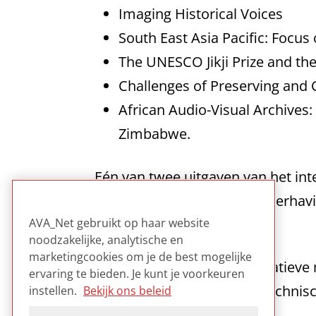
Imaging Historical Voices
South East Asia Pacific: Focu
The UNESCO Jikji Prize and th
Challenges of Preserving and 
African Audio-Visual Archives: 
Zimbabwe.
Eén van twee uitgaven van het inte
audiovisuele collecties. Onderhavi
bewegend beeld.
AVA_Net gebruikt op haar website
noodzakelijke, analytische en
marketingcookies om je de best mogelijke
Een interessante en informatieve 
ervaring te bieden. Je kunt je voorkeuren
algemeen-theoretisch tot technisc
instellen.
Bekijk ons beleid