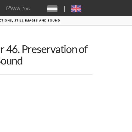
|
AVA_Net
Sebastiaan ter Burg, CC-BY-2.0
CTIONS, STILL IMAGES AND SOUND
 46. Preservation of
 Sound