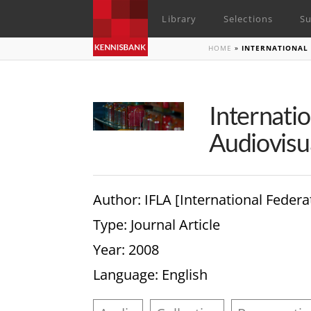
Library
Selections
Su
HOME
»
INTERNATIONAL 
Internati
Audiovisua
Author
: IFLA [International Federa
Type
: Journal Article
Year
: 2008
Language
: English